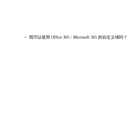
我可以使用 Office 365 / Microsoft 365 的自定义域吗？
是否可以创建现有邮件环境和 Office 365 邮件环境的混
Outlook 和Exchange Online之间的区别是什么？
如果我的Microsoft 365 Windows 10 企业版许可证
Win7 支持Office 365 吗？
最新版OneDrive for Business下载网址