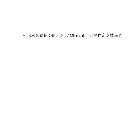
我可以使用 Office 365 / Microsoft 365 的自定义域吗？
是否可以创建现有邮件环境和 Office 365 邮件环境的混
Outlook 和Exchange Online之间的区别是什么？
如果我的Microsoft 365 Windows 10 企业版许可证
Win7 支持Office 365 吗？
最新版OneDrive for Business下载网址